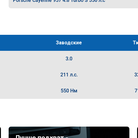
Porsche Cayenne 957 4.8 Turbo S 550 л.с
Заводские
Т
3.0
211 л.с.
3
550 Нм
7
Лучше подхват -