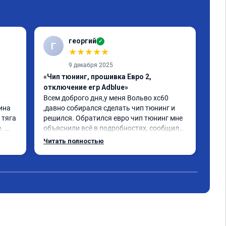
георгий
✓
Г
В
★
★
★
★
★
9 декабря 2025
«Чип тюнинг, прошивка Евро 2,
«Чи
отключение егр Adblue»
1-2
Всем доброго дня,у меня Вольво xc60 
Все
ина 
,давно собирался сделать чип тюнинг и 
Дел
тяга 
решился. Обратился евро чип тюнинг мне 
Пос
 
объяснили всё в подробностях, сообщили 
луч
ного 
сумму записали. Приехал в назначенное 
Раб
Читать полностью
о, с 
время 2.5 часа и готово, разница ощутима 
ую 
, я доволен ,спасибо! дали гарантию и 
сертификат ао11462 ,знают своё дело 
рекомендую 👍