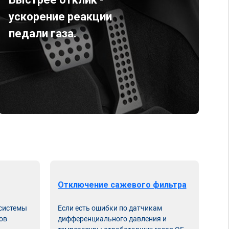
ускорение реакции
педали газа.
Отключение сажевого фильтра
От
 системы
Если есть ошибки по датчикам
Впу
ов
дифференциального давления и
неи