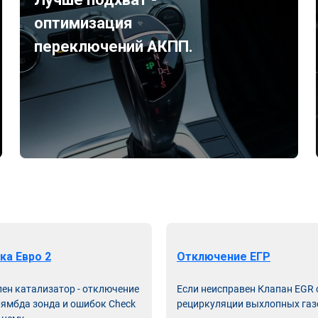
оптимизация
переключений АКПП.
ка Евро 2
Отключение ЕГР
лен катализатор - отключение
Если неисправен Клапан EGR
лямбда зонда и ошибок Check
рециркуляции выхлопных газ