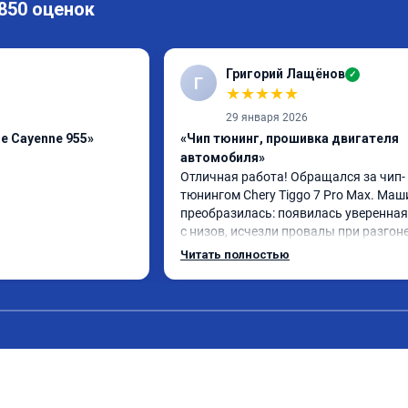
 850 оценок
Григорий Лащёнов
✓
Г
★
★
★
★
★
29 января 2026
e Cayenne 955»
«Чип тюнинг, прошивка двигателя
автомобиля»
Отличная работа! Обращался за чип-
тюнингом Chery Tiggo 7 Pro Max. Маш
преобразилась: появилась уверенная 
с низов, исчезли провалы при разгоне.
Расход в спокойном режиме даже нем
Читать полностью
снизился. Все сделали профессиональн
подробной консультацией. Рекоменд
всем, кто сомневается.