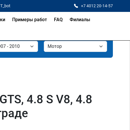
CT_bot
+7 4012 20-14-57
ки
Примеры работ
FAQ
Филиалы
TS, 4.8 S V8, 4.8
нграде