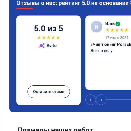
Отзывы о нас: рейтинг 5.0 на основании
Илья
✓
И
5.0 из 5
★
★
★
★
★
★
★
★
★
★
17 июля 2024
«Чип тюнинг Porsch
Avito
Всё по делу
Оставить отзыв
‹
›
Примеры наших работ