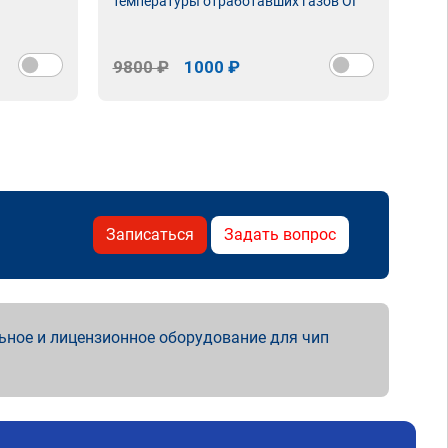
температуры отработавших газов ОГ
9800 ₽
1000 ₽
98
Записаться
Задать вопрос
ьное и лицензионное оборудование для чип