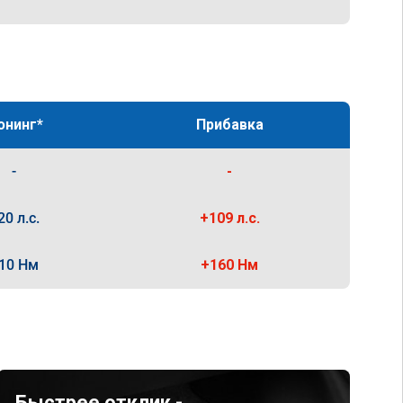
юнинг*
Прибавка
-
-
20 л.с.
+109 л.с.
10 Нм
+160 Нм
Быстрее отклик -