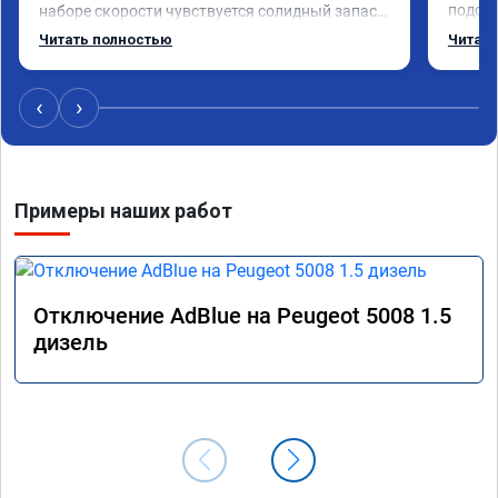
подска
наборе скорости чувствуется солидный запас 
поступ
мощности. Ребята постарались на совесть, 
Читать полностью
Читать
компан
рекомендую!
ездить
‹
›
Примеры наших работ
Отключение AdBlue на Peugeot 5008 1.5
дизель