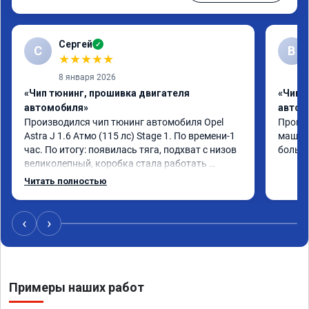
Сергей
✓
С
В
★
★
★
★
★
8 января 2026
«Чип тюнинг, прошивка двигателя
«Чип 
автомобиля»
автом
Производился чип тюнинг автомобиля Opel 
Прошив
Astra J 1.6 Атмо (115 лс) Stage 1. По времени-1 
машина
час. По итогу: появилась тяга, подхват с низов 
больше
великолепный, коробка стала работать 
плавнее. На трассе быстрее скидывает 
Читать полностью
передачу и легко держит обороты до 5000 при 
ускорении. Вообщем доволен как слон ))) 
Рекомендую компанию!

‹
›
Номер сертификата: А011870 от 06.01.2026
Примеры наших работ