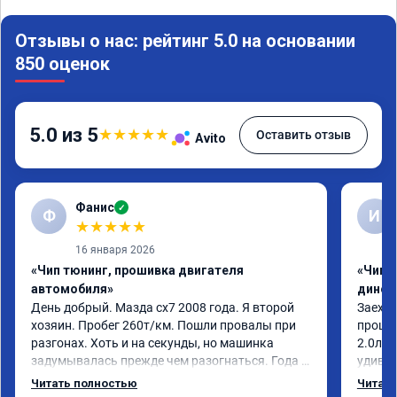
Отзывы о нас: рейтинг 5.0 на основании
850 оценок
5.0 из 5
★
★
★
★
★
Оставить отзыв
Avito
Фанис
✓
Ф
И
★
★
★
★
★
16 января 2026
«Чип тюнинг, прошивка двигателя
«Чип т
автомобиля»
динос
День добрый. Мазда сх7 2008 года. Я второй 
Заехал
хозяин. Пробег 260т/км. Пошли провалы при 
прошит
разгонах. Хоть и на секунды, но машинка 
2.0л. 
задумывалась прежде чем разогнаться. Года 4 
удивлё
назад удалял катализаторы без 
стала 
Читать полностью
Читать
перепрошивок. Никаких ошибок не было. Но 
стал п