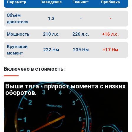
Параметр
Заводские
Тюнинг*
Прибавка
Объём
1.3
-
-
двигателя
Мощность
210 л.с.
226 л.с.
+16 л.с.
Крутящий
222 Нм
239 Нм
+17 Нм
момент
Включено в стоимость:
Выше тяга - прирост момента с низких
оборотов.