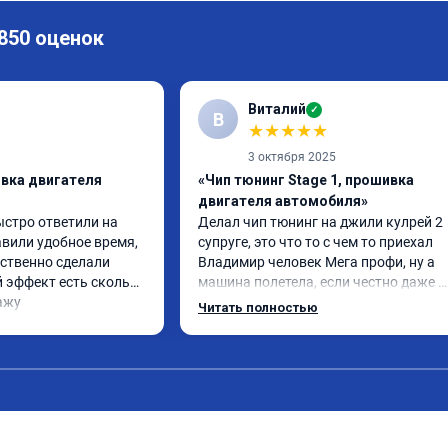
 850 оценок
Виталий
✓
В
★
★
★
★
★
3 октября 2025
ивка двигателя
«Чип тюнинг Stage 1, прошивка
двигателя автомобиля»
ыстро ответили на 
Делал чип тюнинг на джили кулрей 2 
вили удобное время, 
супруге, это что то с чем то приехал 
ственно сделали 
Владимир человек Мега профи, ну а 
 эффект есть сколько 
машина полетела, если честно даже 
ажу
страшно было, спасибо огромное. Ну и
Читать полностью
одно сделал чип на лексус рх2 не 
попробовал еще пока испытали пока 
только супругину, она в восторге.