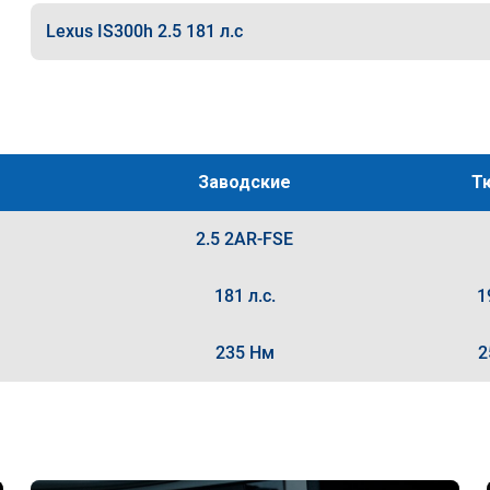
Lexus IS300h 2.5 181 л.с
Заводские
Т
2.5 2AR-FSE
181 л.с.
1
235 Нм
2