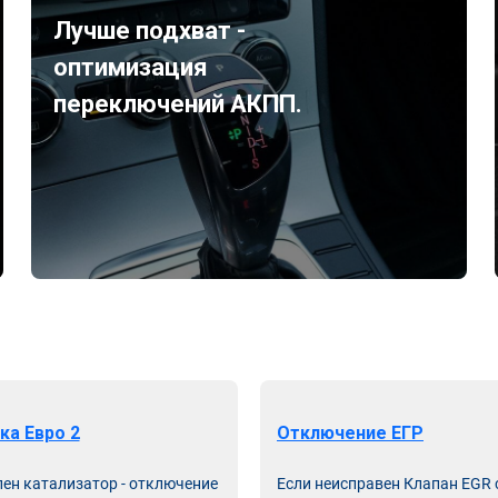
Лучше подхват -
оптимизация
переключений АКПП.
ка Евро 2
Отключение ЕГР
лен катализатор - отключение
Если неисправен Клапан EGR