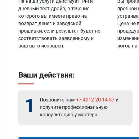
На наши услуги действует 14-ти
Вы произ
дневный тест-драйв, в течение
пробной 
которого вы имеете право на
устраива
возврат денег и заводской
Цена не 
прошивки, если результат будет не
процедур
соответствовать заявленному и
изменени
ваш авто исправен.
логов на
Ваши действия:
1
Позвоните нам
+7 4012 20-14-57
и
получите профессиональную
консультацию у мастера.