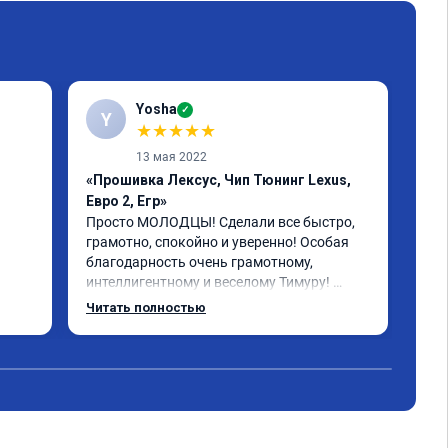
Yosha
✓
Y
★
★
★
★
★
13 мая 2022
«Прошивка Лексус, Чип Тюнинг Lexus,
«Пр
Евро 2, Егр»
Реб
бол
Просто МОЛОДЦЫ! Сделали все быстро, 
пла
грамотно, спокойно и уверенно! Особая 
рас
благодарность очень грамотному, 
бол
интеллигентному и веселому Тимуру! 
 за 
Ребята профессионалы! Lexus GX-460 
Читать полностью
зажил новой жизнью! СПАСИБО!!!