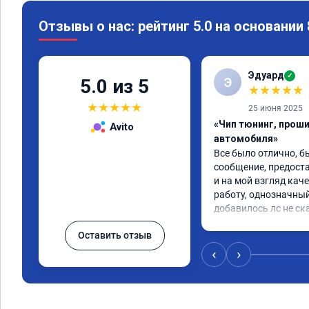
Отзывы о нас: рейтинг 5.0 на основании
Эдуард
✓
Э
5.0 из 5
★
★
★
★
★
★
★
★
★
★
25 июня 2025
«Чип тюнинг, прош
Avito
автомобиля»
Все было отлично, б
сообщение, предоста
и на мой взгляд каче
работу, однозначный
добавилось лс не ск
Оставить отзыв
‹
›