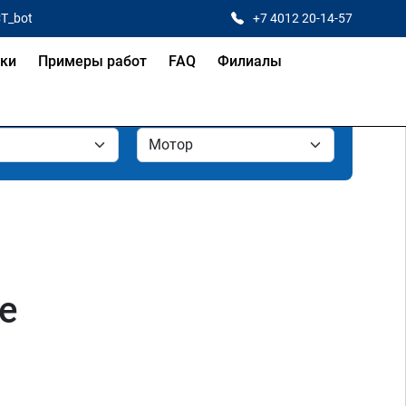
CT_bot
+7 4012 20-14-57
ки
Примеры работ
FAQ
Филиалы
е