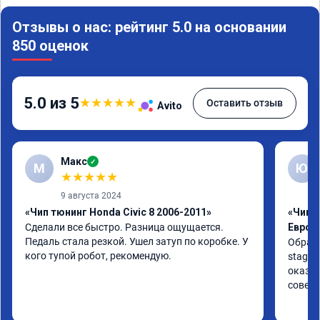
Отзывы о нас: рейтинг 5.0 на основании
850 оценок
5.0 из 5
★
★
★
★
★
Оставить отзыв
Avito
Макс
✓
М
Ю
★
★
★
★
★
9 августа 2024
«Чип тюнинг Honda Civic 8 2006-2011»
«Чип т
Сделали все быстро. Разница ощущается. 
Евро 2
Педаль стала резкой. Ушел затуп по коробке. У 
Обрати
кого тупой робот, рекомендую.
stage 
оказан
совет