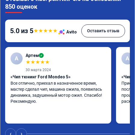
850 оценок
5.0 из 5
★
★
★
★
★
Оставить отзыв
Avito
Артем
✓
А
А
★
★
★
★
★
30 марта 2024
«Чип тюнинг Ford Mondeo 5»
«Чип т
Все отлично, приехал в назначенное время, 
Приеха
мастер сделал чип, машина ожила, появилась 
после 
динамика, задушенный мотор ожил. Спасибо! 
прошив
Рекомендую.
расход
‹
›