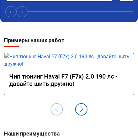
работал после физического удаления 
вихревых заслонок в аварийном режиме,но и 
‹
›
до удаления их расход топлива был выше чем 
сейчас.

Я доволен,мастеру огромное спасибо!!!!

Команда у них топ!!!
Примеры наших работ
Чип тюнинг Haval F7 (F7x) 2.0 190 лс -
давайте шить дружно!
Наши преимущества