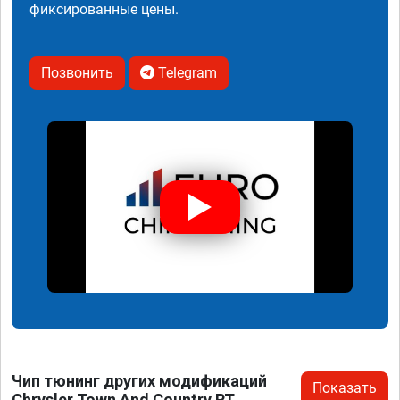
фиксированные цены.
Позвонить
Telegram
Чип тюнинг других модификаций
Показать
Chrysler Town And Country RT