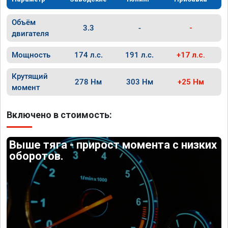
Объём
3.3
-
-
двигателя
Мощность
174 л.с.
191 л.с.
+17 л.с.
Крутящий
278 Нм
303 Нм
+25 Нм
момент
Включено в стоимость:
Выше тяга - прирост момента с низких
оборотов.