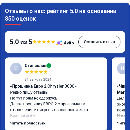
Отзывы о нас: рейтинг 5.0 на основании
850 оценок
5.0 из 5
★
★
★
★
★
Оставить отзыв
Avito
Станислав
✓
С
Н
★
★
★
★
★
31 августа 2024
«Прошивка Евро 2 Chrysler 300C»
«Чип т
Редко пишу отзывы.

Мыти
Но тут прям не сдержусь!

Делал 
Делал прошивку ЕВРО 2 с програмным 
эколог
отключением вихревых заслонок и егр в 
появля
Красногрске.

Измене
Все прошло отлично,расход топлива 
потом 
Читать полностью
Читать
упал,провалы изчезли. Понятно,что двигатель 
Реком