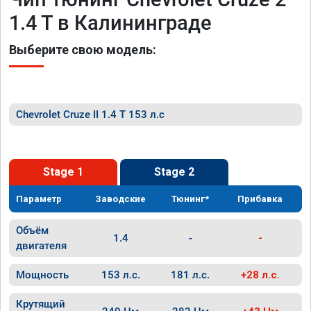
1.4 T в Калининграде
Выберите свою модель:
Chevrolet Cruze II 1.4 T 153 л.с
Stage 1
Stage 2
Параметр
Заводские
Тюнинг*
Прибавка
Объём
1.4
-
-
двигателя
Мощность
153 л.с.
181 л.с.
+28 л.с.
Крутящий