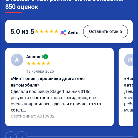
850 оценок
5.0 из 5
★
★
★
★
★
Оставить отзыв
Avito
Account
✓
A
И
★
★
★
★
★
18 ноября 2025
«Чип тюнинг, прошивка двигателя
«Чип 
автомобиля»
автом
Сделали прошивку Stage 1 на Бмв 318d, 
Делали
результат соответствовал ожиданию, все 
увелич
очень понравилось, сделали отлично, то что 
ребята
хотел.

машина
Сертификат: A010902
‹
›