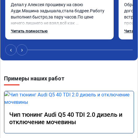
Делал у Алексея прошивку на свою 
Обрати
Ауди.Машина задышала,стала бодрее.Работу 
догово
выполнил быстро,за пару часов.По цене 
встрет
ничего лишнего не взял,всё как 
прошил
договаривались заранее.После работы 
Арман 
Читать полностью
Читать
возникали вопросы,всегда консультировал и 
летела
был на связи.Теперь знаю,куда ехать в случае 
Арману
поломки авто.Однозначно рекомендую 
машина
‹
›
Алексея как грамотного специалиста!
вам!!!!!
Примеры наших работ
Чип тюнинг Audi Q5 40 TDI 2.0 дизель и
отключение мочевины