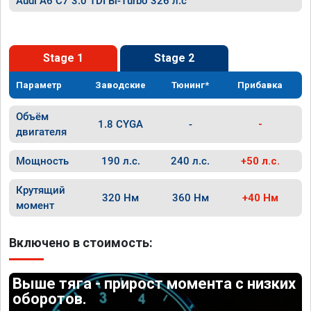
Audi A6 C7 3.0 TDI Bi-Turbo 326 л.с
Stage 1
Stage 2
Параметр
Заводские
Тюнинг*
Прибавка
Объём
1.8 CYGA
-
-
двигателя
Мощность
190 л.с.
240 л.с.
+50 л.с.
Крутящий
320 Нм
360 Нм
+40 Нм
момент
Включено в стоимость:
Выше тяга - прирост момента с низких
оборотов.