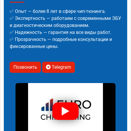
✅ Опыт — более 8 лет в сфере чип-тюнинга.
✅ Экспертность — работаем с современными ЭБУ
и диагностическим оборудованием.
✅ Надежность — гарантия на все виды работ.
✅ Прозрачность — подробные консультации и
фиксированные цены.
Позвонить
Telegram