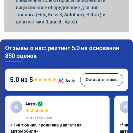
применяем только профессиональное и
лицензионное оборудование для чип
тюнинга (Flex, Kess 3, Autotuner, Bitbox) и
диагностики (Launch, Autel).
Отзывы о нас: рейтинг 5.0 на основании
850 оценок
5.0 из 5
★
★
★
★
★
Оставить отзыв
Avito
Антон
✓
А
Н
★
★
★
★
★
17 января 2026
«Чип тюнинг, прошивка двигателя
«Чип 
автомобиля»
автом