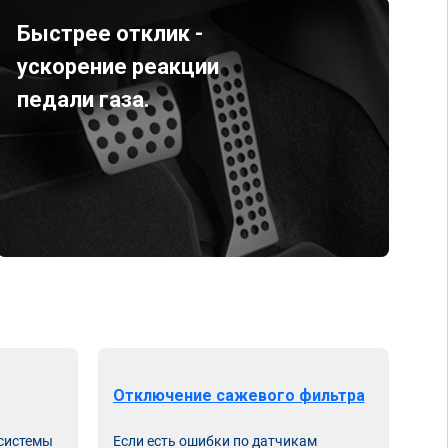
Быстрее отклик -
ускорение реакции
педали газа.
Отключение сажевого фильтра
От
 системы
Если есть ошибки по датчикам
Впу