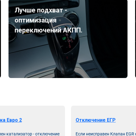
Лучше подхват -
оптимизация
переключений АКПП.
ка Евро 2
Отключение ЕГР
лен катализатор - отключение
Если неисправен Клапан EGR