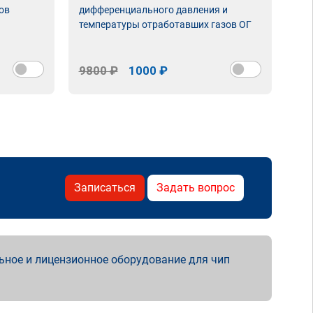
ов
дифференциального давления и
неи
температуры отработавших газов ОГ
9800 ₽
1000 ₽
98
Записаться
Задать вопрос
ьное и лицензионное оборудование для чип