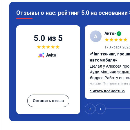
Отзывы о нас: рейтинг 5.0 на основании
Антон
✓
А
5.0 из 5
★
★
★
★
★
★
★
★
★
★
17 января 202
«Чип тюнинг, прош
Avito
автомобиля»
Делал у Алексея про
Ауди.Машина задыша
бодрее.Работу выпол
часов.По цене ничего
как договаривались 
Читать полностью
работы возникали во
Оставить отзыв
консультировал и бы
знаю,куда ехать в с
‹
›
авто.Однозначно ре
как грамотного спец