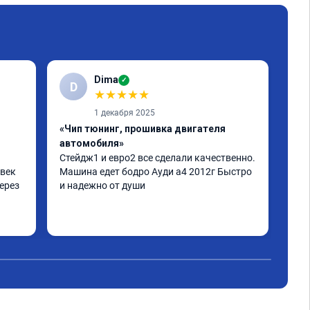
Dima
✓
D
Е
★
★
★
★
★
1 декабря 2025
«Чип тюнинг, прошивка двигателя
«Чи
автомобиля»
отк
Стейдж1 и евро2 все сделали качественно. 
Дел
век 
Машина едет бодро Ауди а4 2012г Быстро 
Пиш
ерез 
и надежно от души
нор
дел
а по 
 
не 
аз 