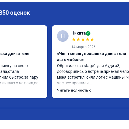
 850 оценок
Никита
✓
Н
★
★
★
★
★
6
14 марта 2026
ивка двигателя
«Чип тюнинг, прошивка двигателя
автомобиля»
шивку на свою 
Обратился за stage1 для Ауди а3, 
ла,стала 
договорились о встрече,приехал чело
нил быстро,за пару 
меня встретил, снял логи с машины, ч
 лишнего не взял,всё 
час все прошили.

заранее.После 
Арман спасибо тебе огромное, машинк
Читать полностью
просы,всегда 
летела а не поехала! Как писал ранее в
л на связи.Теперь 
личку Арману смерть с косой догнать 
лучае поломки 
может 🤣машина едет не в себя, еще р
комендую Алексея 
спасибо вам!!!!!!!
иалиста!