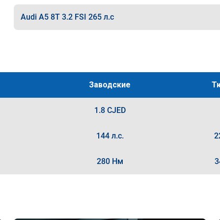
Audi A5 8T 3.2 FSI 265 л.с
Заводские
Т
1.8 CJED
144 л.с.
2
280 Нм
3