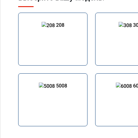
208
3
5008
6