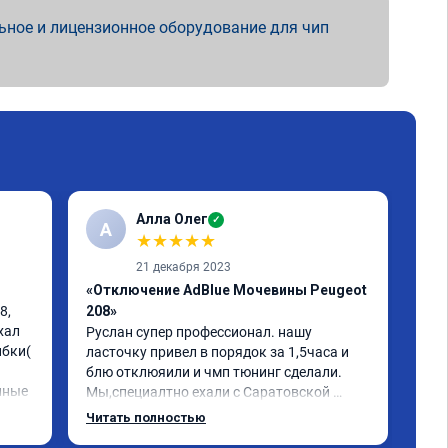
ьное и лицензионное оборудование для чип
Алла Олег
✓
А
А
★
★
★
★
★
21 декабря 2023
«Отключение AdBlue Мочевины Peugeot
«Чи
, 
208»
1-2
ал 
Руслан супер профессионал. нашу 
Обр
бки( 
ласточку привел в порядок за 1,5часа и 
фил
блю отклюяили и чмп тюнинг сделали. 
про
нные 
Мы,специалтно ехали с Саратовской 
физ
ки 
области до Самары и не зря. Но у них есть 
хор
Читать полностью
и в Саратове и других городах сервиз.Но 