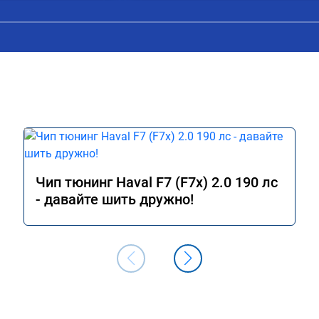
сотрудничества. 🤝🏼 буду ездить. Ол
сюда
Чип тюнинг Haval F7 (F7x) 2.0 190 лс
- давайте шить дружно!