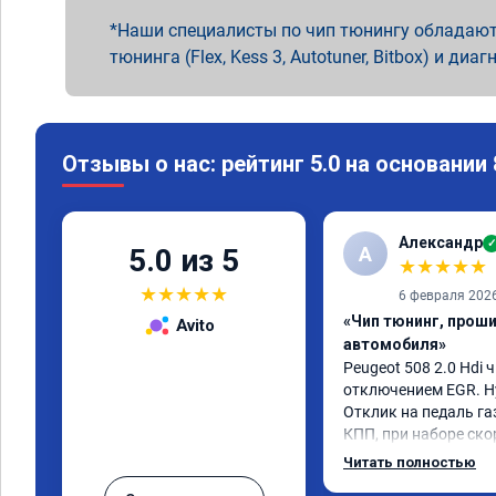
Наши специалисты по чип тюнингу обладают
тюнинга (Flex, Kess 3, Autotuner, Bitbox) и диаг
Отзывы о нас: рейтинг 5.0 на основании
Александр
✓
А
5.0 из 5
★
★
★
★
★
★
★
★
★
★
6 февраля 202
«Чип тюнинг, прош
Avito
автомобиля»
Peugeot 508 2.0 Hdi ч
отключением EGR. Ну
Отклик на педаль газ
КПП, при наборе ско
солидный запас мощн
Читать полностью
постарались на сове