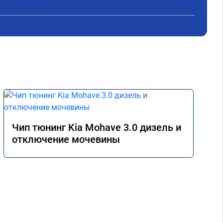
ько 
мы,улачно попали прям к руководителю 
,все быстро и качественно. Всем только 
сюда.
Чип тюнинг Kia Mohave 3.0 дизель и
отключение мочевины