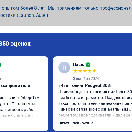
 опытом более 8 лет. Мы применяем только профессионал
ностики (Launch, Autel).
 850 оценок
Павел
✓
П
★
★
★
★
★
6
3 октября 2024
ивка двигателя
«Чип тюнинг Peugeot 308»
Приезжал делать оживление Пежо 308
все быстро и грамотно. Позднее приех
ип тюнинг (stage1) с 
из-за постоянно выскакивающей оши
 что- Пыж поехал! 
никак не связанной с изначальным 
а, четкость работы 
ремонтом ) все подсказали и дали це
рости чувствуется 
указания как поступить. Категоричес
ости. Ребята 
Читать полностью
рекомендую данную компанию для 
сть, рекомендую!