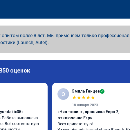
 опытом более 8 лет. Мы применяем только профессионал
ностики (Launch, Autel).
 850 оценок
Эмиль Ганцев
✓
Э
★
★
★
★
★
4
18 января 2023
yundai ix35»
«Чип тюнинг, прошивка Евро 2,
о.Работа выполнена 
отключение Егр»
. Всё соответствует 
Всех приветствую!

оренности 
У меня Hyundai grand starex Евро-6. Кт