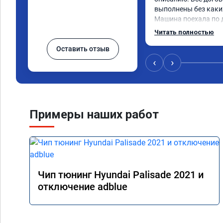
выполнены без каких
Машина поехала по д
обещали. Всё понра
Читать полностью
данную компанию.
Оставить отзыв
‹
›
Примеры наших работ
Чип тюнинг Hyundai Palisade 2021 и
отключение adblue