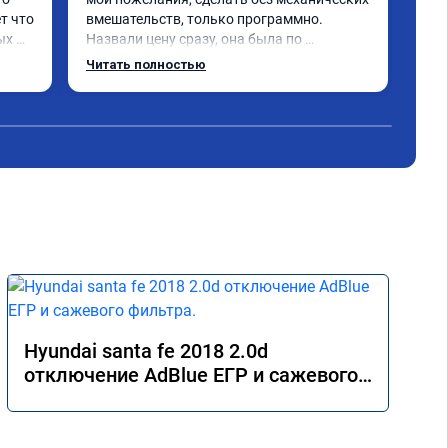
т что 
вмешательств, только программно. 
про
х 
Назвали цену сразу, она была по 
ком
 
окончании работ без изменений. 
Читать полностью
Александр профи своего дела, спокойно 
и 
ответил на все мои вопросы и 
качественно сделал работу. Спасибо 
срок 
большое и процветания сервису!!!
 Все 
Hyundai santa fe 2018 2.0d
отключение AdBlue ЕГР и сажевого
фильтра.