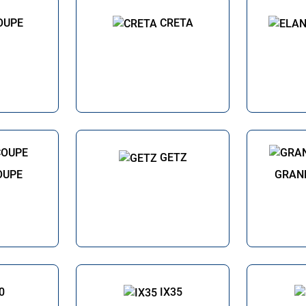
OUPE
CRETA
GETZ
OUPE
GRAND
0
IX35