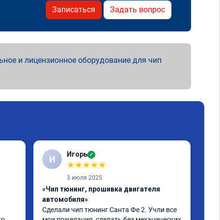
Записаться
Задать вопрос
ьное и лицензионное оборудование для чип
Игорь
✓
И
С
★
★
★
★
★
3 июля 2025
«Чип тюнинг, прошивка двигателя
«От
автомобиля»
про
Сделали чип тюнинг Санта Фе 2. Учли все 
Спа
о 
мои пожелания, сделать без механических 
при