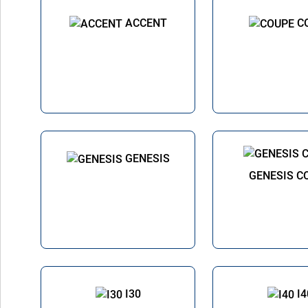
ACCENT
C
GENESIS
GENESIS C
I30
I4