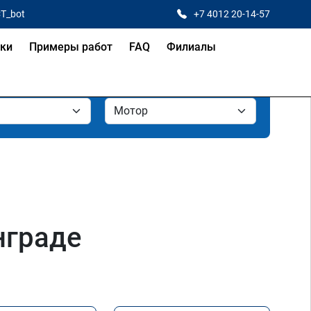
CT_bot
+7 4012 20-14-57
ки
Примеры работ
FAQ
Филиалы
нграде