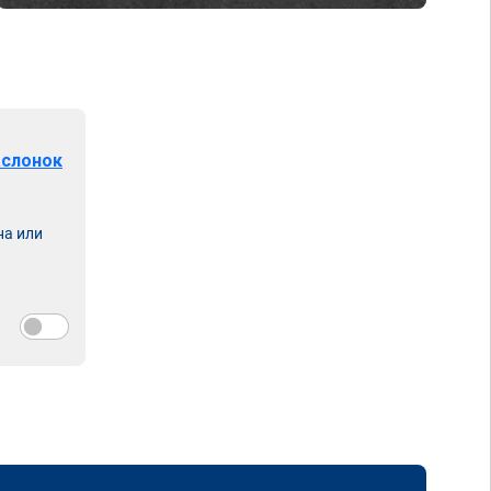
аслонок
на или