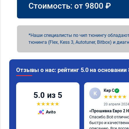
Стоимость: от
9800
₽
Наши специалисты по чип тюнингу обладают
тюнинга (Flex, Kess 3, Autotuner, Bitbox) и диаг
Отзывы о нас: рейтинг 5.0 на основании
Кир С
✓
К
5.0 из 5
★
★
★
★
★
★
★
★
★
★
20 апреля 202
«Прошивка Евро 2 H
Avito
Спасибо.Всё отличн
быстро и качественно
описанию. Все догов