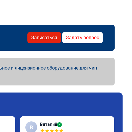
Записаться
Задать вопрос
ьное и лицензионное оборудование для чип
Виталий
✓
В
★
★
★
★
★