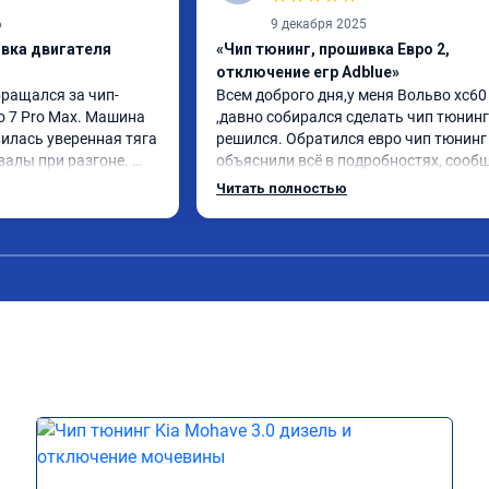
6
9 декабря 2025
ивка двигателя
«Чип тюнинг, прошивка Евро 2,
отключение егр Adblue»
бращался за чип-
Всем доброго дня,у меня Вольво xc60 
o 7 Pro Max. Машина 
,давно собирался сделать чип тюнинг 
илась уверенная тяга 
решился. Обратился евро чип тюнинг 
валы при разгоне. 
объяснили всё в подробностях, сообщ
режиме даже немного 
сумму записали. Приехал в назначенн
Читать полностью
ли профессионально, с 
время 2.5 часа и готово, разница ощу
ацией. Рекомендую 
, я доволен ,спасибо! дали гарантию и 
ся.
сертификат ао11462 ,знают своё дело 
рекомендую 👍