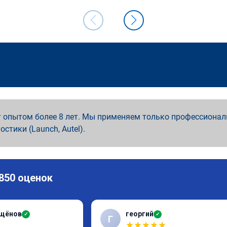
 опытом более 8 лет. Мы применяем только профессионал
ностики (Launch, Autel).
 850 оценок
ащёнов
георгий
✓
✓
Г
★
★
★
★
★