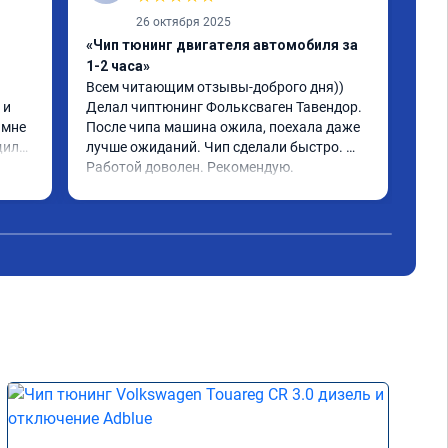
26 октября 2025
«Чип тюнинг двигателя автомобиля за
«Чи
1-2 часа»
2, 
Всем читающим отзывы-доброго дня)) 
Обр
и 
Делал чиптюнинг Фольксваген Тавендор. 
чип
мне 
После чипа машина ожила, поехала даже 
отк
или 
лучше ожиданий. Чип сделали быстро. 
стр
ое 
Работой доволен. Рекомендую.
полг
Чит
тима 
Все
Дог
обр
Пос
не 
Реш
рек