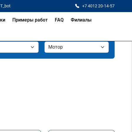
CT_bot
+7 4012 20-14-57
ки
Примеры работ
FAQ
Филиалы