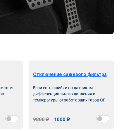
Отключение сажевого фильтра
От
 системы
Если есть ошибки по датчикам
Впу
ов
дифференциального давления и
неи
температуры отработавших газов ОГ
9800 ₽
1000 ₽
98