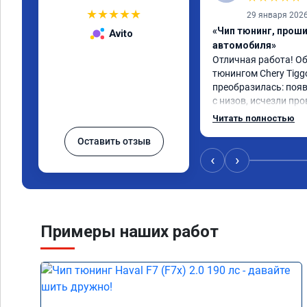
★
★
★
★
★
29 января 202
«Чип тюнинг, прош
Avito
автомобиля»
Отличная работа! О
тюнингом Chery Tigg
преобразилась: появ
с низов, исчезли про
Расход в спокойном 
Читать полностью
снизился. Все сдела
Оставить отзыв
подробной консульт
всем, кто сомневает
‹
›
Примеры наших работ