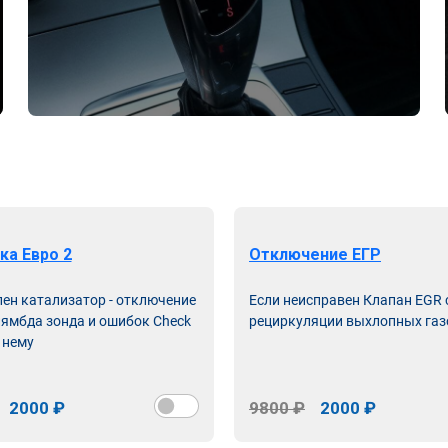
ка Евро 2
Отключение ЕГР
лен катализатор - отключение
Если неисправен Клапан EGR
лямбда зонда и ошибок Check
рециркуляции выхлопных газ
 нему
2000 ₽
9800 ₽
2000 ₽