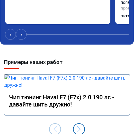
появил
провал
режиме
Читать
профес
Рекоме
‹
›
Примеры наших работ
Чип тюнинг Haval F7 (F7x) 2.0 190 лс -
давайте шить дружно!