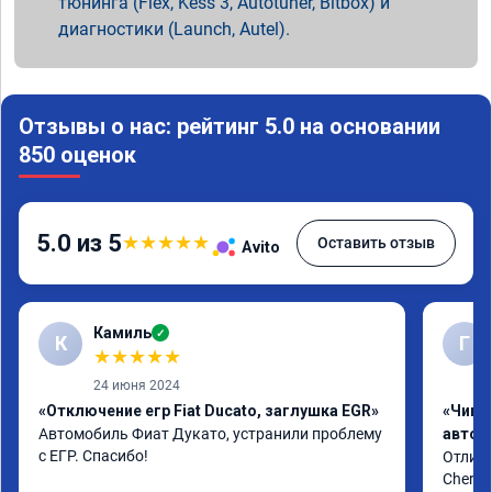
тюнинга (Flex, Kess 3, Autotuner, Bitbox) и
диагностики (Launch, Autel).
Отзывы о нас: рейтинг 5.0 на основании
850 оценок
5.0 из 5
★
★
★
★
★
Оставить отзыв
Avito
Камиль
✓
К
Г
★
★
★
★
★
24 июня 2024
«Отключение егр Fiat Ducato, заглушка EGR»
«Чип 
Автомобиль Фиат Дукато, устранили проблему 
автом
с ЕГР. Спасибо!
Отличн
Chery 